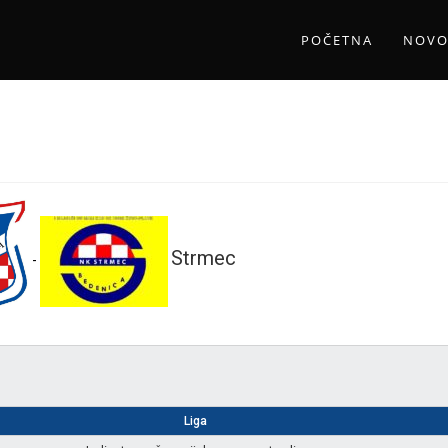
POČETNA
NOVO
Strmec
-
Liga