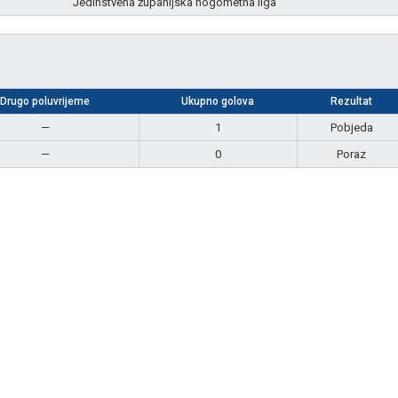
Jedinstvena županijska nogometna liga
Drugo poluvrijeme
Ukupno golova
Rezultat
—
1
Pobjeda
—
0
Poraz