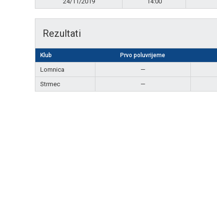
24/11/2019
14:00
Rezultati
Klub
Prvo poluvrijeme
Lomnica
—
Strmec
—