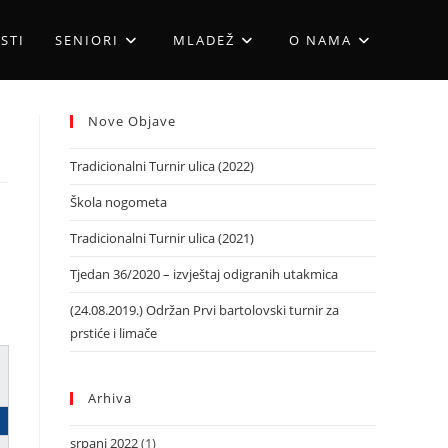
STI
SENIORI
MLADEŽ
O NAMA
Nove Objave
Tradicionalni Turnir ulica (2022)
Škola nogometa
Tradicionalni Turnir ulica (2021)
Tjedan 36/2020 – izvještaj odigranih utakmica
(24.08.2019.) Održan Prvi bartolovski turnir za
prstiće i limače
Arhiva
srpanj 2022
(1)