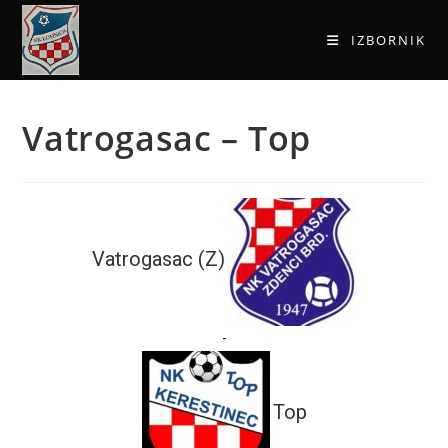
IZBORNIK
Vatrogasac – Top
Vatrogasac (Z)
-
Top