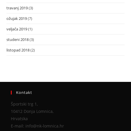
travanj 2019
(3)
ožujak 2019
(7)
veljača 2019
(1)
studeni 2018
(3)
listopad 2018
(2)
Kontakt
Športski trg 1,
10412 Donja Lomnica,
Hrvatska
E-mail: info@nk-lomnica.hr