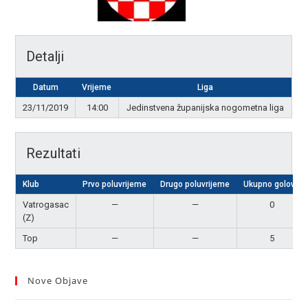
Detalji
Datum
Vrijeme
Liga
23/11/2019
14:00
Jedinstvena županijska nogometna liga
Rezultati
Klub
Prvo poluvrijeme
Drugo poluvrijeme
Ukupno golova
Vatrogasac
—
—
0
(Z)
Top
—
—
5
Nove Objave