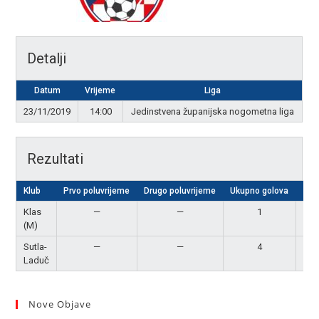
Detalji
Datum
Vrijeme
Liga
23/11/2019
14:00
Jedinstvena županijska nogometna liga
Rezultati
Klub
Prvo poluvrijeme
Drugo poluvrijeme
Ukupno golova
Rez
Klas
—
—
1
Po
(M)
Sutla-
—
—
4
Pob
Laduč
Nove Objave