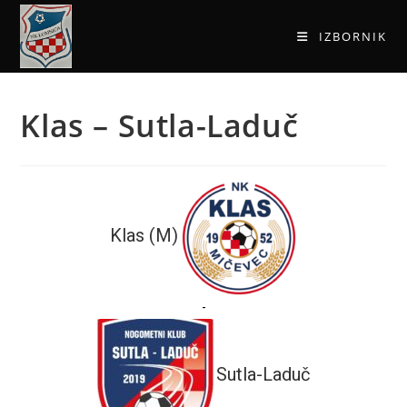
IZBORNIK
Klas – Sutla-Laduč
Klas (M)
-
Sutla-Laduč