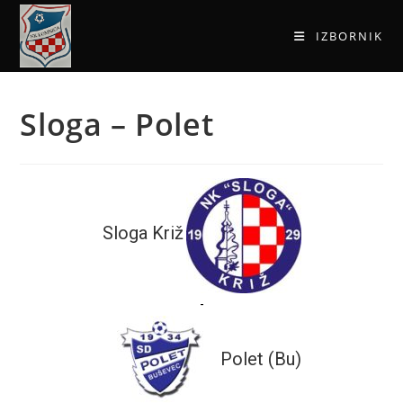
IZBORNIK
Sloga – Polet
Sloga Križ
-
Polet (Bu)