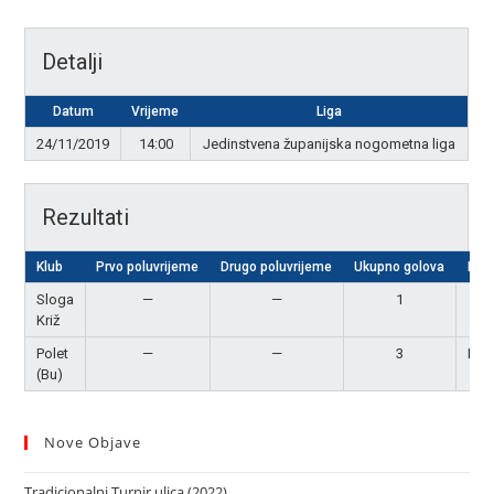
Detalji
Datum
Vrijeme
Liga
24/11/2019
14:00
Jedinstvena županijska nogometna liga
Rezultati
Klub
Prvo poluvrijeme
Drugo poluvrijeme
Ukupno golova
Rezu
Sloga
—
—
1
Po
Križ
Polet
—
—
3
Pob
(Bu)
Nove Objave
Tradicionalni Turnir ulica (2022)