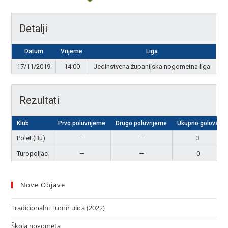
Detalji
Datum
Vrijeme
Liga
17/11/2019
14:00
Jedinstvena županijska nogometna liga
Rezultati
Klub
Prvo poluvrijeme
Drugo poluvrijeme
Ukupno golova
Polet (Bu)
—
—
3
Turopoljac
—
—
0
Nove Objave
Tradicionalni Turnir ulica (2022)
Škola nogometa