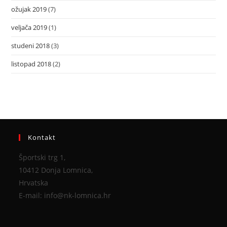
ožujak 2019
(7)
veljača 2019
(1)
studeni 2018
(3)
listopad 2018
(2)
Kontakt
Športski trg 1,
10412 Donja Lomnica,
Hrvatska
E-mail: info@nk-lomnica.hr