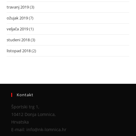
travanj 2019
(3)
ožujak 2019
(7)
veljača 2019
(1)
studeni 2018
(3)
listopad 2018
(2)
Kontakt
Športski trg 1,
10412 Donja Lomnica,
Hrvatska
E-mail: info@nk-lomnica.hr