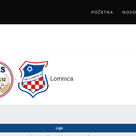
POČETNA
NOVO
Lomnica
-
Liga