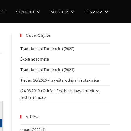
STI
SENIORI
MLADEŽ
O NAMA
Nove Objave
Tradicionalni Turnir ulica (2022)
Škola nogometa
Tradicionalni Turnir ulica (2021)
Tjedan 36/2020 – izvještaj odigranih utakmica
(24.08.2019.) Održan Prvi bartolovski turnir za
prstiće i limače
Arhiva
srpanj 2022
(1)