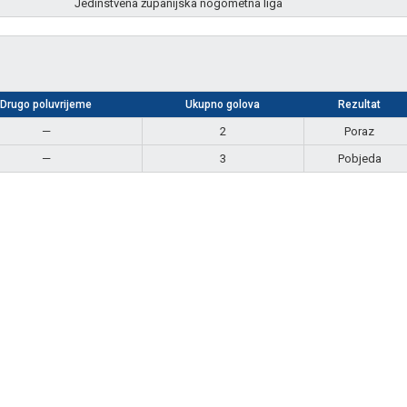
Jedinstvena županijska nogometna liga
Drugo poluvrijeme
Ukupno golova
Rezultat
—
2
Poraz
—
3
Pobjeda