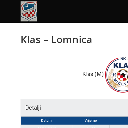
Klas – Lomnica
Klas (M)
Detalji
Datum
Vrijeme