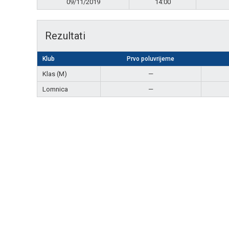
09/11/2019
14:00
Rezultati
Klub
Prvo poluvrijeme
Klas (M)
—
Lomnica
—