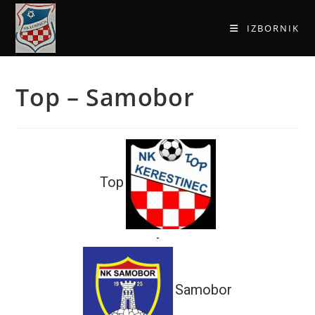
IZBORNIK
Top – Samobor
Top
-
Samobor