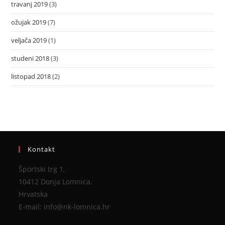
travanj 2019
(3)
ožujak 2019
(7)
veljača 2019
(1)
studeni 2018
(3)
listopad 2018
(2)
Kontakt
Športski trg 1,
10412 Donja Lomnica,
Hrvatska
E-mail: info@nk-lomnica.hr