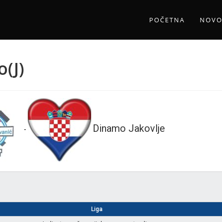
POČETNA
NOVO
(J)
Dinamo Jakovlje
-
Liga