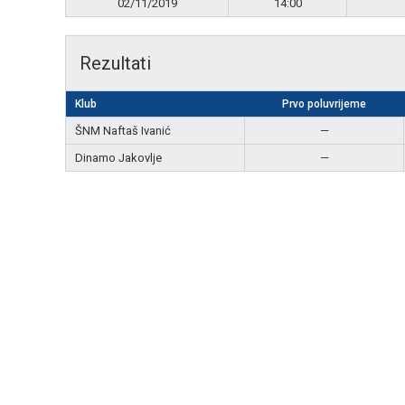
02/11/2019
14:00
Rezultati
Klub
Prvo poluvrijeme
ŠNM Naftaš Ivanić
—
Dinamo Jakovlje
—