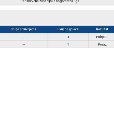
Jedinstvena županijska nogometna liga
Drugo poluvrijeme
Ukupno golova
Rezultat
—
4
Pobjeda
—
1
Poraz