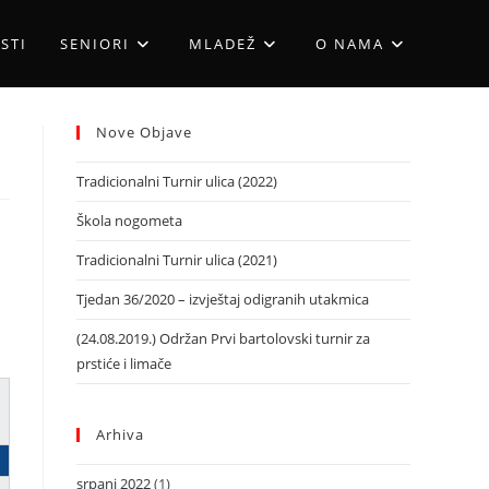
STI
SENIORI
MLADEŽ
O NAMA
Nove Objave
Tradicionalni Turnir ulica (2022)
Škola nogometa
Tradicionalni Turnir ulica (2021)
Tjedan 36/2020 – izvještaj odigranih utakmica
(24.08.2019.) Održan Prvi bartolovski turnir za
prstiće i limače
Arhiva
srpanj 2022
(1)