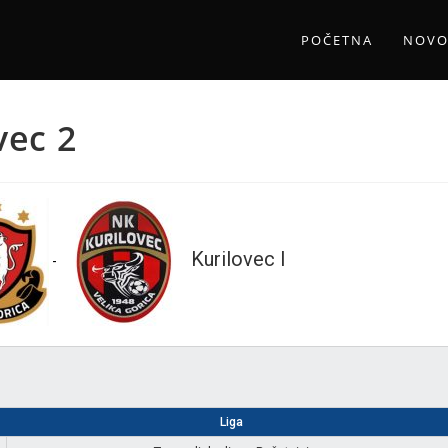
POČETNA
NOVO
vec 2
Kurilovec I
-
Liga