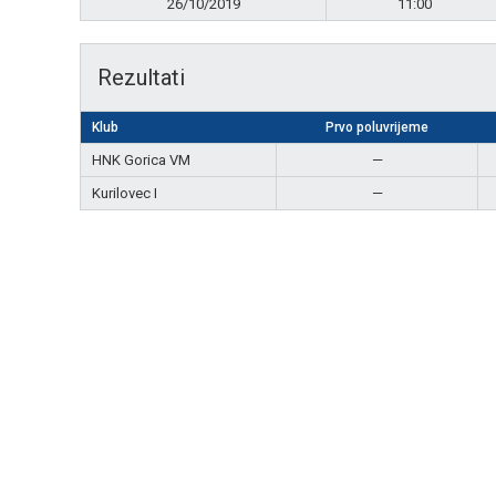
26/10/2019
11:00
Rezultati
Klub
Prvo poluvrijeme
HNK Gorica VM
—
Kurilovec I
—