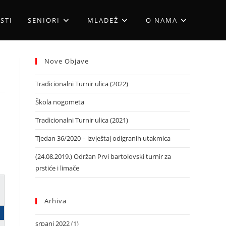
STI
SENIORI
MLADEŽ
O NAMA
Nove Objave
Tradicionalni Turnir ulica (2022)
Škola nogometa
Tradicionalni Turnir ulica (2021)
Tjedan 36/2020 – izvještaj odigranih utakmica
(24.08.2019.) Održan Prvi bartolovski turnir za
prstiće i limače
Arhiva
srpanj 2022
(1)