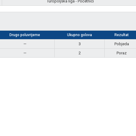
Turopoljska liga - Početnici
Drugo poluvrijeme
Ukupno golova
Rezultat
—
3
Pobjeda
—
2
Poraz