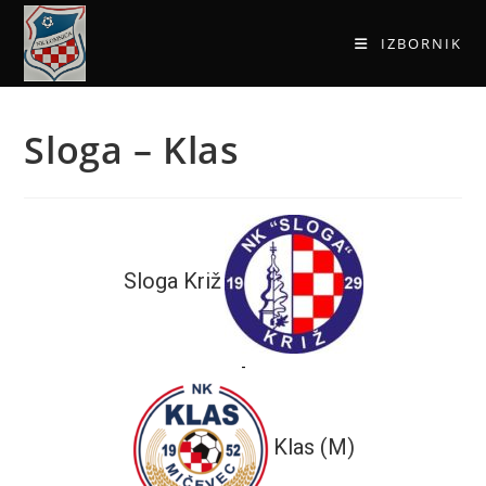
IZBORNIK
Sloga – Klas
Sloga Križ
-
Klas (M)