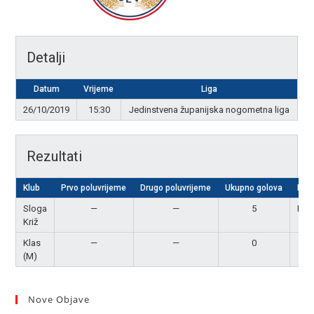
Detalji
Datum
Vrijeme
Liga
26/10/2019
15:30
Jedinstvena županijska nogometna liga
Rezultati
Klub
Prvo poluvrijeme
Drugo poluvrijeme
Ukupno golova
Rezu
Sloga
—
—
5
Pob
Križ
Klas
—
—
0
Po
(M)
Nove Objave