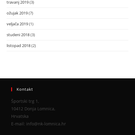
travanj 2019
(3)
ožujak 2019
(7)
veljača 2019
(1)
studeni 2018
(3)
listopad 2018
(2)
Kontakt
Športski trg 1,
10412 Donja Lomnica,
Hrvatska
E-mail: info@nk-lomnica.hr