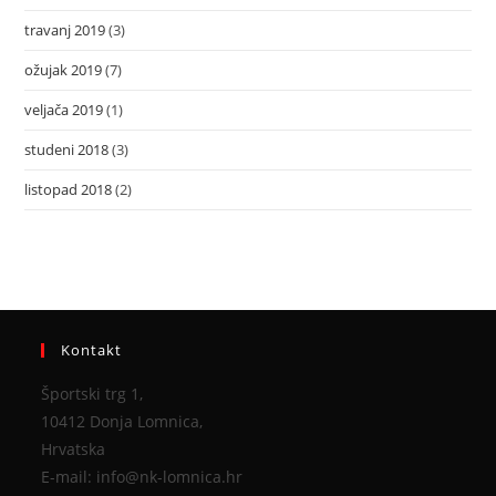
travanj 2019
(3)
ožujak 2019
(7)
veljača 2019
(1)
studeni 2018
(3)
listopad 2018
(2)
Kontakt
Športski trg 1,
10412 Donja Lomnica,
Hrvatska
E-mail: info@nk-lomnica.hr