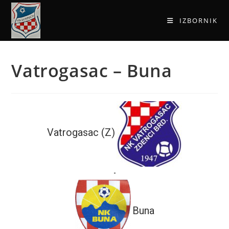
IZBORNIK
Vatrogasac – Buna
Vatrogasac (Z)
-
Buna