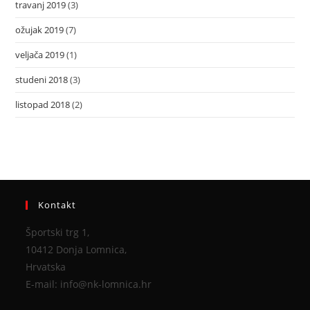
travanj 2019
(3)
ožujak 2019
(7)
veljača 2019
(1)
studeni 2018
(3)
listopad 2018
(2)
Kontakt
Športski trg 1,
10412 Donja Lomnica,
Hrvatska
E-mail: info@nk-lomnica.hr