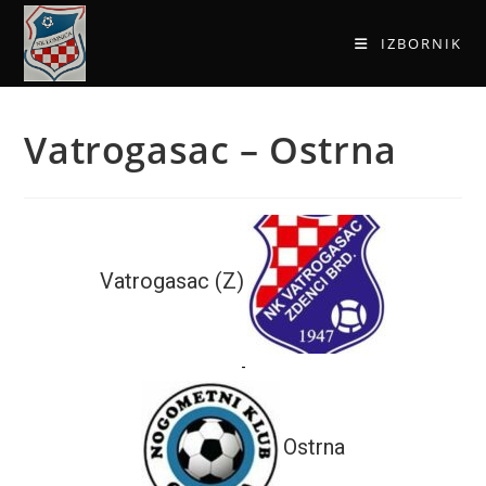
IZBORNIK
Vatrogasac – Ostrna
Vatrogasac (Z)
-
Ostrna