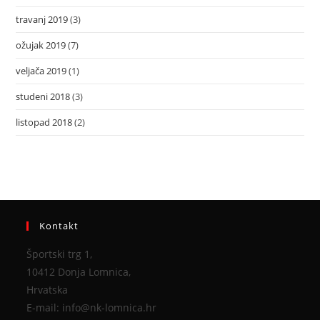
travanj 2019
(3)
ožujak 2019
(7)
veljača 2019
(1)
studeni 2018
(3)
listopad 2018
(2)
Kontakt
Športski trg 1,
10412 Donja Lomnica,
Hrvatska
E-mail: info@nk-lomnica.hr