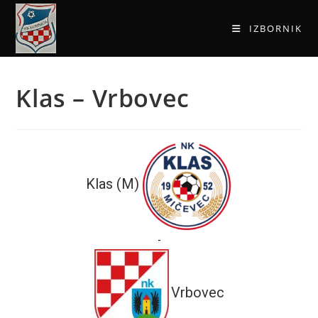
IZBORNIK
Klas – Vrbovec
Klas (M)
-
Vrbovec