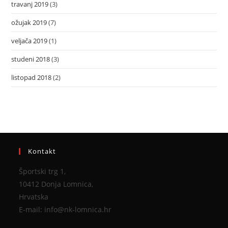
travanj 2019
(3)
ožujak 2019
(7)
veljača 2019
(1)
studeni 2018
(3)
listopad 2018
(2)
Kontakt
Športski trg 1,
10412 Donja Lomnica,
Hrvatska
E-mail: info@nk-lomnica.hr