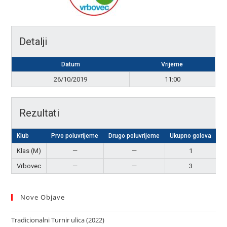
Detalji
Datum
Vrijeme
26/10/2019
11:00
Rezultati
Klub
Prvo poluvrijeme
Drugo poluvrijeme
Ukupno golova
R
Klas (M)
—
—
1
Vrbovec
—
—
3
P
Nove Objave
Tradicionalni Turnir ulica (2022)