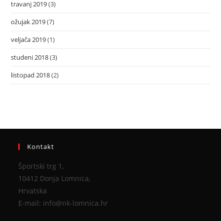
travanj 2019
(3)
ožujak 2019
(7)
veljača 2019
(1)
studeni 2018
(3)
listopad 2018
(2)
Kontakt
Športski trg 1,
10412 Donja Lomnica,
Hrvatska
E-mail: info@nk-lomnica.hr