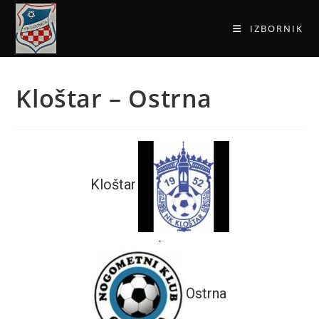
IZBORNIK
Kloštar – Ostrna
Kloštar
-
Ostrna