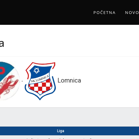
POČETNA
NOVO
a
Lomnica
-
Liga