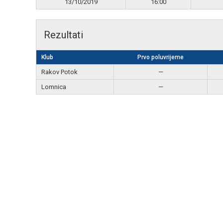
13/10/2019
16:00
Rezultati
Klub
Prvo poluvrijeme
Rakov Potok
—
Lomnica
—