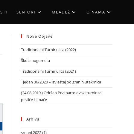
STI
SENIORI
MLADEŽ
O NAMA
Nove Objave
Tradicionalni Turnir ulica (2022)
Škola nogometa
Tradicionalni Turnir ulica (2021)
Tjedan 36/2020 – izvještaj odigranih utakmica
(24.08.2019.) Održan Prvi bartolovski turnir za
prstiće i limače
Arhiva
srpanj 2022
(1)