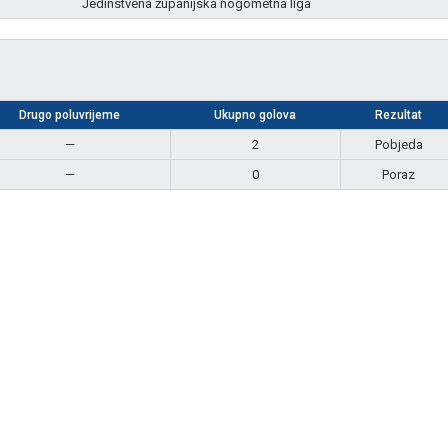
Jedinstvena županijska nogometna liga
Drugo poluvrijeme
Ukupno golova
Rezultat
—
2
Pobjeda
—
0
Poraz