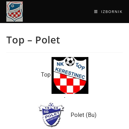
IZBORNIK
Top – Polet
Top
-
Polet (Bu)