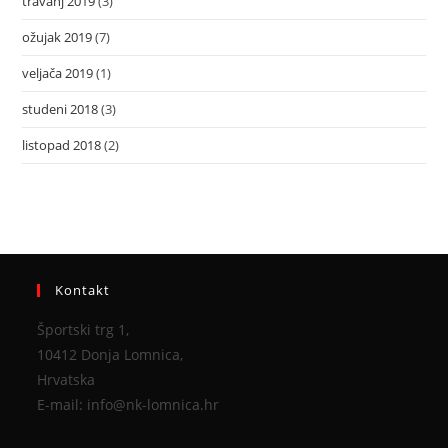
travanj 2019
(3)
ožujak 2019
(7)
veljača 2019
(1)
studeni 2018
(3)
listopad 2018
(2)
Kontakt
Športski trg 1,
10412 Donja Lomnica,
Hrvatska
E-mail: info@nk-lomnica.hr