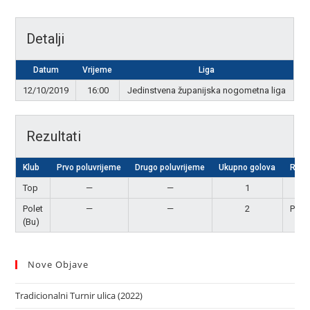
Detalji
Datum
Vrijeme
Liga
12/10/2019
16:00
Jedinstvena županijska nogometna liga
Rezultati
Klub
Prvo poluvrijeme
Drugo poluvrijeme
Ukupno golova
Rezu
Top
—
—
1
Por
Polet
—
—
2
Pobj
(Bu)
Nove Objave
Tradicionalni Turnir ulica (2022)