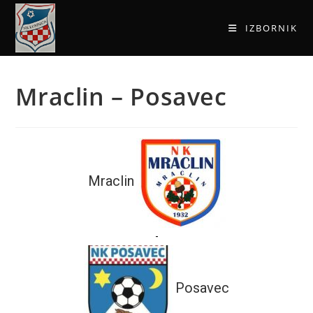
IZBORNIK
Mraclin – Posavec
Mraclin
-
Posavec