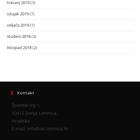
travanj 2019
(3)
ožujak 2019
(7)
veljača 2019
(1)
studeni 2018
(3)
listopad 2018
(2)
Kontakt
Športski trg 1,
10412 Donja Lomnica,
Hrvatska
E-mail: info@nk-lomnica.hr