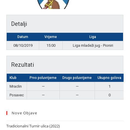
Detalji
Datum
Vrijeme
Liga
08/10/2019
15:00
Liga mladeži jug - Pioniri
Rezultati
Klub
Prvo poluvrijeme
Drugo poluvrijeme
Ukupno golova
R
Mraclin
—
—
1
P
Posavec
—
—
0
Nove Objave
Tradicionalni Turnir ulica (2022)