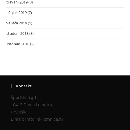
travanj 2019
(3)
ožujak 2019
(7)
veljača 2019
(1)
studeni 2018
(3)
listopad 2018
(2)
Kontakt
Športski trg 1,
10412 Donja Lomnica,
Hrvatska
E-mail: info@nk-lomnica.hr