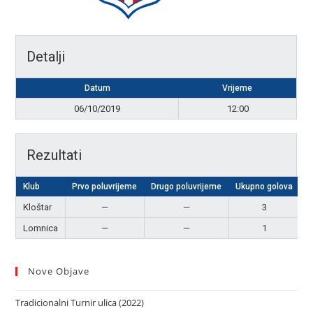
Detalji
Datum
Vrijeme
06/10/2019
12:00
Rezultati
Klub
Prvo poluvrijeme
Drugo poluvrijeme
Ukupno golova
R
Kloštar
—
—
3
P
Lomnica
—
—
1
Nove Objave
Tradicionalni Turnir ulica (2022)