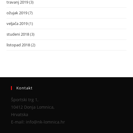
travanj 2019
(3)
ožujak 2019
(7)
veljača 2019
(1)
studeni 2018
(3)
listopad 2018
(2)
Kontakt
Športski trg 1,
10412 Donja Lomnica,
Hrvatska
E-mail: info@nk-lomnica.hr