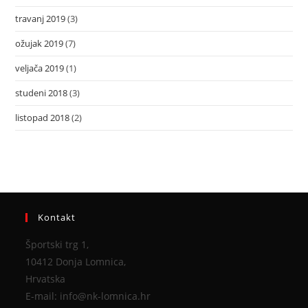
travanj 2019
(3)
ožujak 2019
(7)
veljača 2019
(1)
studeni 2018
(3)
listopad 2018
(2)
Kontakt
Športski trg 1,
10412 Donja Lomnica,
Hrvatska
E-mail: info@nk-lomnica.hr