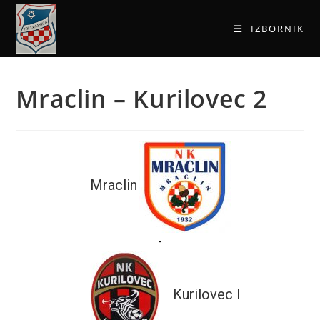
IZBORNIK
Mraclin – Kurilovec 2
Mraclin
-
Kurilovec I