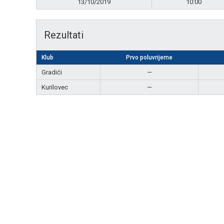
13/10/2019
10:00
Rezultati
Klub
Prvo poluvrijeme
Gradići
—
Kurilovec
—