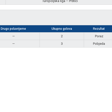
Turopoljska liga – Prstići
Drugo poluvrijeme
Ukupno golova
Rezultat
—
2
Poraz
—
3
Pobjeda