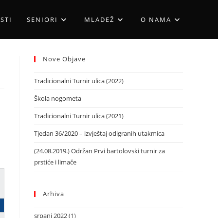
STI
SENIORI
MLADEŽ
O NAMA
Nove Objave
Tradicionalni Turnir ulica (2022)
Škola nogometa
Tradicionalni Turnir ulica (2021)
Tjedan 36/2020 – izvještaj odigranih utakmica
(24.08.2019.) Održan Prvi bartolovski turnir za
prstiće i limače
Arhiva
srpanj 2022
(1)