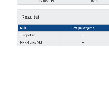
08/10/2019
10:00
Rezultati
Klub
Prvo poluvrijeme
Turopoljac
—
HNK Gorica VM
—