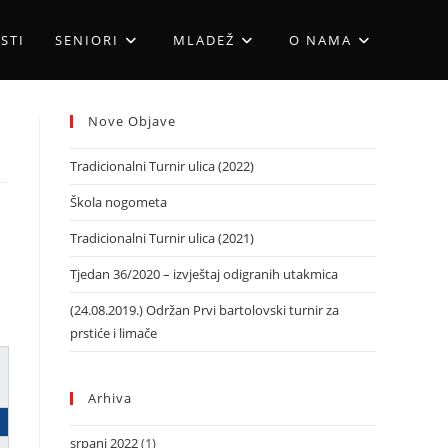
STI
SENIORI
MLADEŽ
O NAMA
Nove Objave
Tradicionalni Turnir ulica (2022)
Škola nogometa
Tradicionalni Turnir ulica (2021)
Tjedan 36/2020 – izvještaj odigranih utakmica
(24.08.2019.) Održan Prvi bartolovski turnir za
prstiće i limače
Arhiva
srpanj 2022
(1)