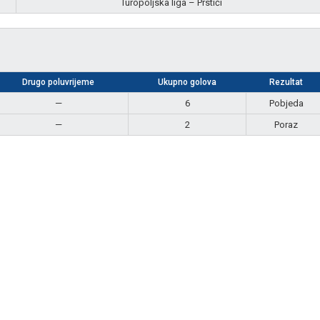
Turopoljska liga – Prstići
Drugo poluvrijeme
Ukupno golova
Rezultat
—
6
Pobjeda
—
2
Poraz