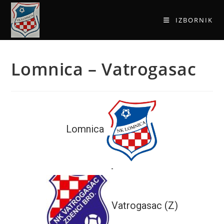
IZBORNIK
Lomnica – Vatrogasac
Lomnica
-
Vatrogasac (Z)