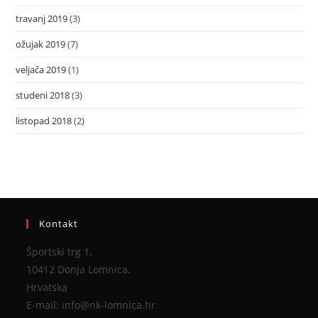
travanj 2019
(3)
ožujak 2019
(7)
veljača 2019
(1)
studeni 2018
(3)
listopad 2018
(2)
Kontakt
Športski trg 1,
10412 Donja Lomnica,
Hrvatska
E-mail: info@nk-lomnica.hr