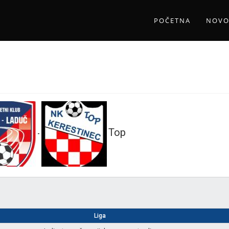
POČETNA
NOVO
Top
-
Liga