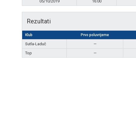
05/10/2019
16:00
Rezultati
Klub
Prvo poluvrijeme
Sutla-Laduč
—
Top
—