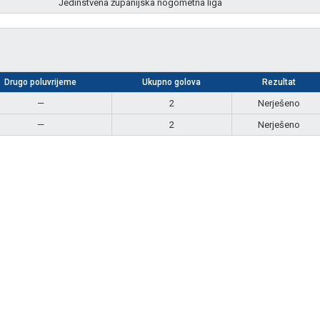
Jedinstvena županijska nogometna liga
Drugo poluvrijeme
Ukupno golova
Rezultat
—
2
Nerješeno
—
2
Nerješeno