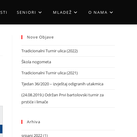
STI
SENIORI
MLADEŽ
O NAMA
Nove Objave
Tradicionalni Turnir ulica (2022)
Škola nogometa
Tradicionalni Turnir ulica (2021)
Tjedan 36/2020 – izvještaj odigranih utakmica
(24.08.2019.) Održan Prvi bartolovski turnir za
prstiće i limače
Arhiva
srpanj 2022
(1)