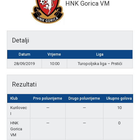
HNK Gorica VM
Detalji
Datum
Vrijeme
Liga
28/09/2019
10:00
Turopoljska liga – Prstići
Rezultati
Klub
Prvo poluvrijeme
Drugo poluvrijeme
Ukupno golova
Kurilovec
—
—
10
I
HNK
—
—
0
Gorica
VM