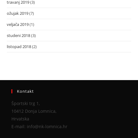
travanj 2019
(3)
ožujak 2019
(7)
veljača 2019
(1)
studeni 2018
(3)
listopad 2018
(2)
Kontakt
Športski trg 1,
10412 Donja Lomnica,
Hrvatska
E-mail: info@nk-lomnica.hr