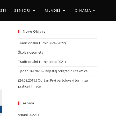
STI
SENIORI
MLADEŽ
O NAMA
Nove Objave
Tradicionalni Turnir ulica (2022)
Škola nogometa
Tradicionalni Turnir ulica (2021)
Tjedan 36/2020 – izvještaj odigranih utakmica
(24.08.2019.) Održan Prvi bartolovski turnir za
prstiće i limače
Arhiva
srpanj 2022
(1)