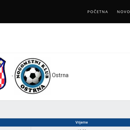
POČETNA
NOVO
Ostrna
-
Vrijeme