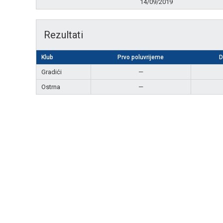
14/09/2019
Rezultati
Klub
Prvo poluvrijeme
D
Gradići
—
Ostrna
—