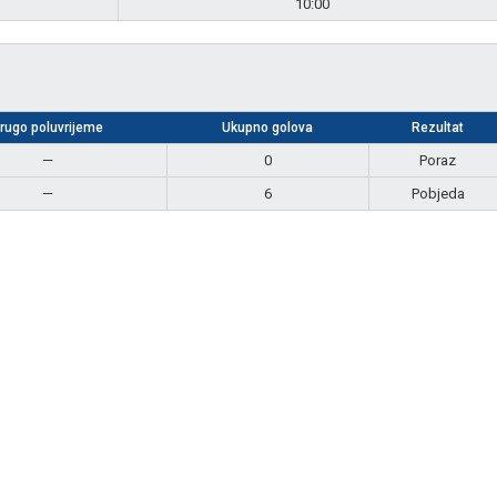
10:00
rugo poluvrijeme
Ukupno golova
Rezultat
—
0
Poraz
—
6
Pobjeda