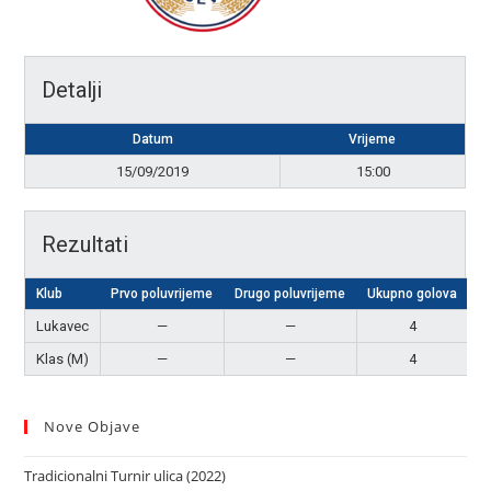
Detalji
Datum
Vrijeme
15/09/2019
15:00
Rezultati
Klub
Prvo poluvrijeme
Drugo poluvrijeme
Ukupno golova
Lukavec
—
—
4
N
Klas (M)
—
—
4
N
Nove Objave
Tradicionalni Turnir ulica (2022)