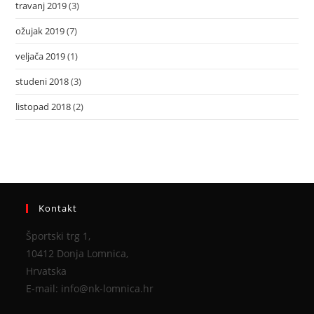
travanj 2019
(3)
ožujak 2019
(7)
veljača 2019
(1)
studeni 2018
(3)
listopad 2018
(2)
Kontakt
Športski trg 1,
10412 Donja Lomnica,
Hrvatska
E-mail: info@nk-lomnica.hr