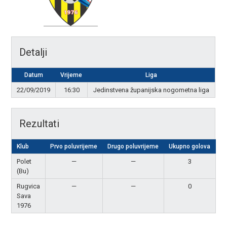
Detalji
Datum
Vrijeme
Liga
22/09/2019
16:30
Jedinstvena županijska nogometna liga
Rezultati
Klub
Prvo poluvrijeme
Drugo poluvrijeme
Ukupno golova
R
Polet
—
—
3
P
(Bu)
Rugvica
—
—
0
Sava
1976