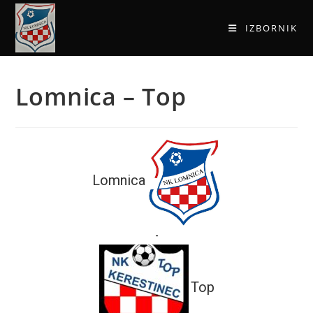
IZBORNIK
Lomnica – Top
Lomnica
-
Top