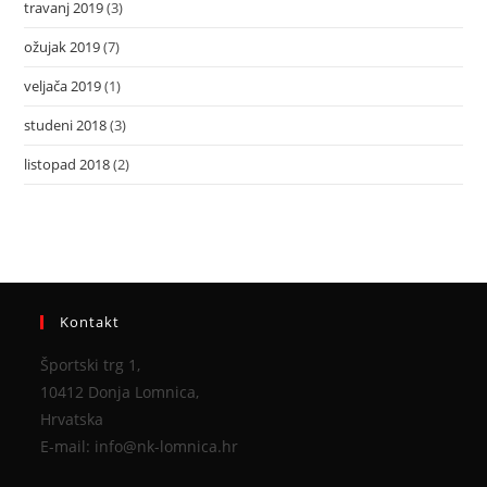
travanj 2019
(3)
ožujak 2019
(7)
veljača 2019
(1)
studeni 2018
(3)
listopad 2018
(2)
Kontakt
Športski trg 1,
10412 Donja Lomnica,
Hrvatska
E-mail: info@nk-lomnica.hr