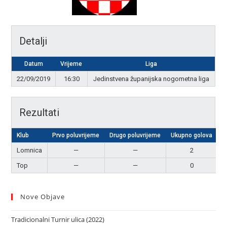
Detalji
Datum
Vrijeme
Liga
22/09/2019
16:30
Jedinstvena županijska nogometna liga
Rezultati
Klub
Prvo poluvrijeme
Drugo poluvrijeme
Ukupno golova
R
Lomnica
—
—
2
P
Top
—
—
0
Nove Objave
Tradicionalni Turnir ulica (2022)