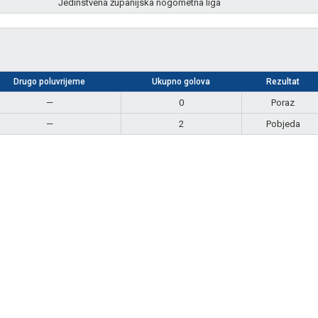
Jedinstvena županijska nogometna liga
Drugo poluvrijeme
Ukupno golova
Rezultat
—
0
Poraz
—
2
Pobjeda