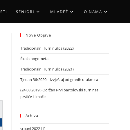
STI
SENIORI
MLADEŽ
O NAMA
Nove Objave
Tradicionalni Turnir ulica (2022)
Škola nogometa
Tradicionalni Turnir ulica (2021)
Tjedan 36/2020 – izvještaj odigranih utakmica
(24.08.2019.) Održan Prvi bartolovski turnir za
prstiće i limače
Arhiva
srpanj 2022
(1)