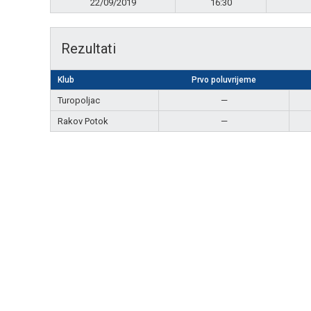
22/09/2019
16:30
Rezultati
Klub
Prvo poluvrijeme
Turopoljac
—
Rakov Potok
—