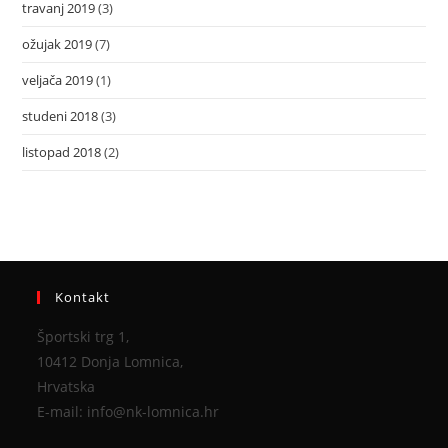
travanj 2019
(3)
ožujak 2019
(7)
veljača 2019
(1)
studeni 2018
(3)
listopad 2018
(2)
Kontakt
Športski trg 1,
10412 Donja Lomnica,
Hrvatska
E-mail: info@nk-lomnica.hr