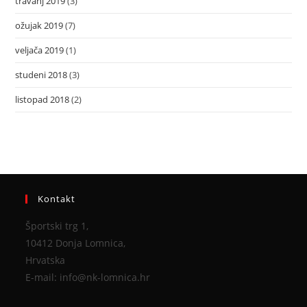
travanj 2019
(3)
ožujak 2019
(7)
veljača 2019
(1)
studeni 2018
(3)
listopad 2018
(2)
Kontakt
Športski trg 1,
10412 Donja Lomnica,
Hrvatska
E-mail: info@nk-lomnica.hr