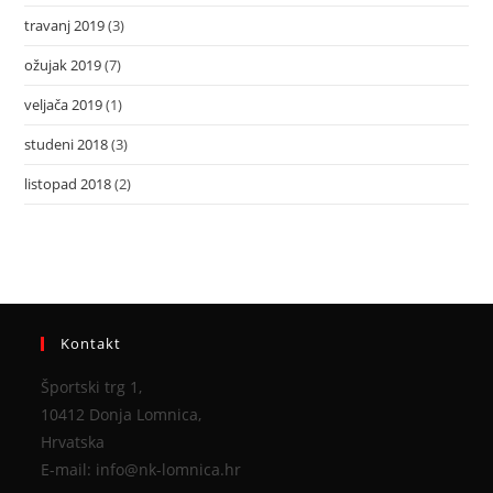
travanj 2019
(3)
ožujak 2019
(7)
veljača 2019
(1)
studeni 2018
(3)
listopad 2018
(2)
Kontakt
Športski trg 1,
10412 Donja Lomnica,
Hrvatska
E-mail: info@nk-lomnica.hr