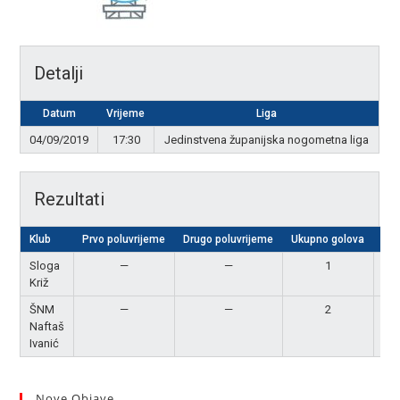
Detalji
Datum
Vrijeme
Liga
04/09/2019
17:30
Jedinstvena županijska nogometna liga
Rezultati
Klub
Prvo poluvrijeme
Drugo poluvrijeme
Ukupno golova
Rez
Sloga
—
—
1
P
Križ
ŠNM
—
—
2
Po
Naftaš
Ivanić
Nove Objave