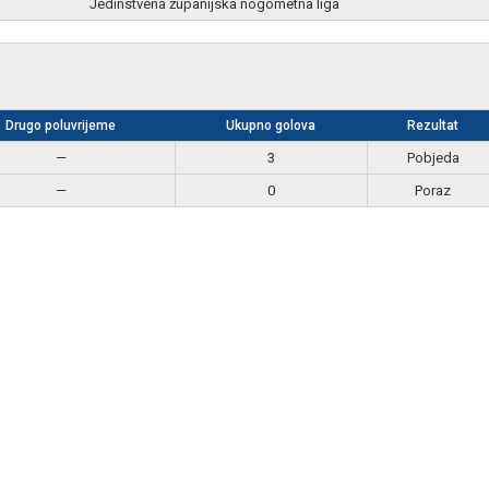
Jedinstvena županijska nogometna liga
Drugo poluvrijeme
Ukupno golova
Rezultat
—
3
Pobjeda
—
0
Poraz