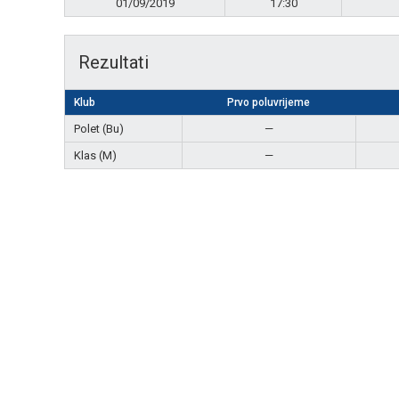
01/09/2019
17:30
Rezultati
Klub
Prvo poluvrijeme
Polet (Bu)
—
Klas (M)
—