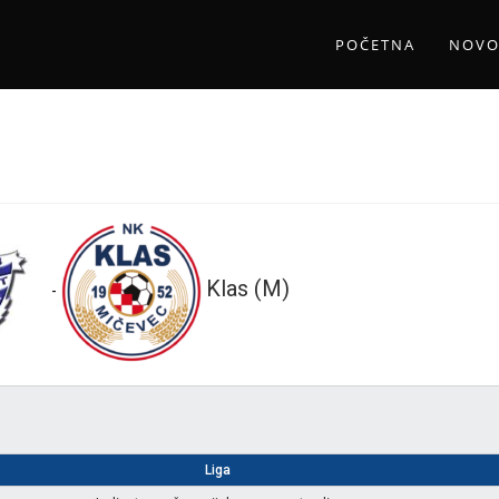
POČETNA
NOVO
Klas (M)
-
Liga