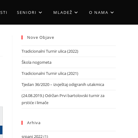
STI
SENIORI
MLADEŽ
O NAMA
Nove Objave
Tradicionalni Turnir ulica (2022)
Škola nogometa
Tradicionalni Turnir ulica (2021)
Tjedan 36/2020 – izvještaj odigranih utakmica
(24.08.2019.) Održan Prvi bartolovski turnir za
prstiće i limače
Arhiva
srpanj 2022
(1)