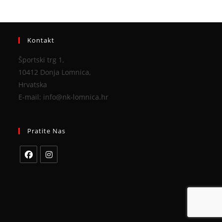
Kontakt
Športski trg 1,
10412 Donja Lomnica,
Hrvatska
E-mail: info@nk-lomnica.hr
Pratite Nas