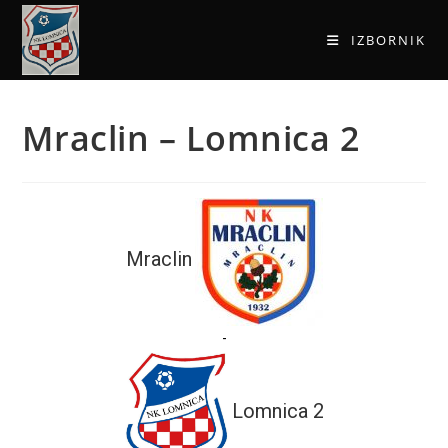
IZBORNIK
Mraclin – Lomnica 2
Mraclin
-
Lomnica 2