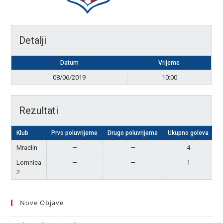
Detalji
Datum
Vrijeme
08/06/2019
10:00
Rezultati
Klub
Prvo poluvrijeme
Drugo poluvrijeme
Ukupno golova
R
Mraclin
—
—
4
P
Lomnica
—
—
1
2
Nove Objave