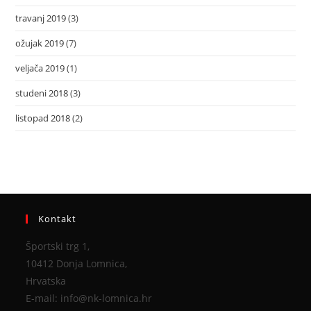
travanj 2019
(3)
ožujak 2019
(7)
veljača 2019
(1)
studeni 2018
(3)
listopad 2018
(2)
Kontakt
Športski trg 1,
10412 Donja Lomnica,
Hrvatska
E-mail: info@nk-lomnica.hr