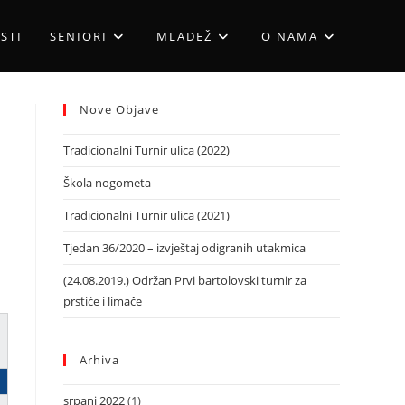
STI
SENIORI
MLADEŽ
O NAMA
Nove Objave
Tradicionalni Turnir ulica (2022)
Škola nogometa
Tradicionalni Turnir ulica (2021)
Tjedan 36/2020 – izvještaj odigranih utakmica
(24.08.2019.) Održan Prvi bartolovski turnir za
prstiće i limače
Arhiva
srpanj 2022
(1)