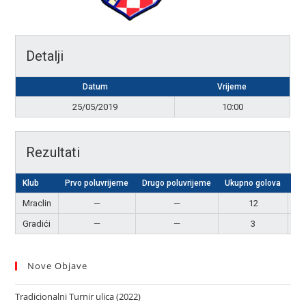
Detalji
Datum
Vrijeme
25/05/2019
10:00
Rezultati
Klub
Prvo poluvrijeme
Drugo poluvrijeme
Ukupno golova
Re
Mraclin
—
—
12
Po
Gradići
—
—
3
P
Nove Objave
Tradicionalni Turnir ulica (2022)