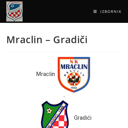
IZBORNIK
Mraclin – Gradiči
Mraclin
-
Gradići