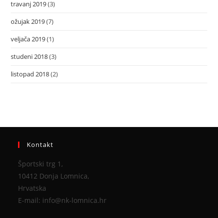
travanj 2019
(3)
ožujak 2019
(7)
veljača 2019
(1)
studeni 2018
(3)
listopad 2018
(2)
Kontakt
Športski trg 1,
10412 Donja Lomnica,
Hrvatska
E-mail: info@nk-lomnica.hr