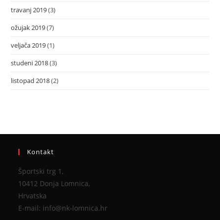
travanj 2019
(3)
ožujak 2019
(7)
veljača 2019
(1)
studeni 2018
(3)
listopad 2018
(2)
Kontakt
Športski trg 1,
10412 Donja Lomnica,
Hrvatska
E-mail: info@nk-lomnica.hr