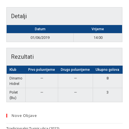
Detalji
Datum
Vrijeme
01/06/2019
14:00
Rezultati
Klub
Prvo poluvrijeme
Drugo poluvrijeme
Ukupno golova
Re
Dinamo
—
—
8
P
Hidrel
Polet
—
—
3
(Bu)
Nove Objave
Tradicionalni Turnir ulica (2022)