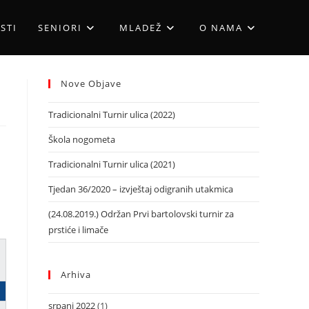
STI
SENIORI
MLADEŽ
O NAMA
Nove Objave
Tradicionalni Turnir ulica (2022)
Škola nogometa
Tradicionalni Turnir ulica (2021)
Tjedan 36/2020 – izvještaj odigranih utakmica
(24.08.2019.) Održan Prvi bartolovski turnir za
prstiće i limače
Arhiva
srpanj 2022
(1)