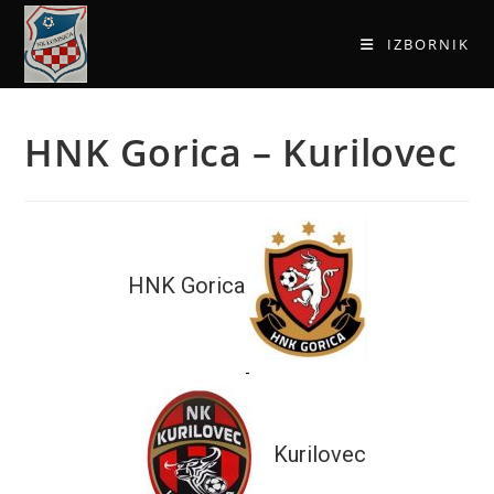
IZBORNIK
HNK Gorica – Kurilovec
HNK Gorica
-
Kurilovec