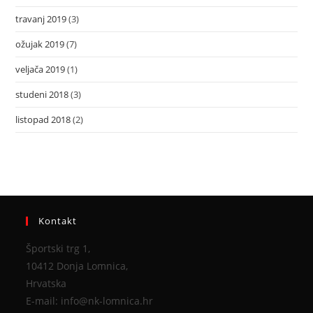
travanj 2019
(3)
ožujak 2019
(7)
veljača 2019
(1)
studeni 2018
(3)
listopad 2018
(2)
Kontakt
Športski trg 1,
10412 Donja Lomnica,
Hrvatska
E-mail: info@nk-lomnica.hr