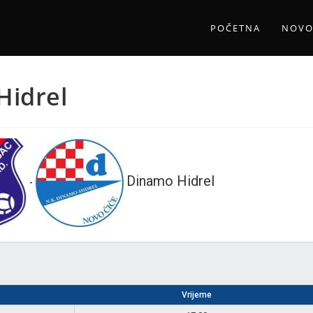
POČETNA
NOVO
Hidrel
Dinamo Hidrel
-
Vrijeme