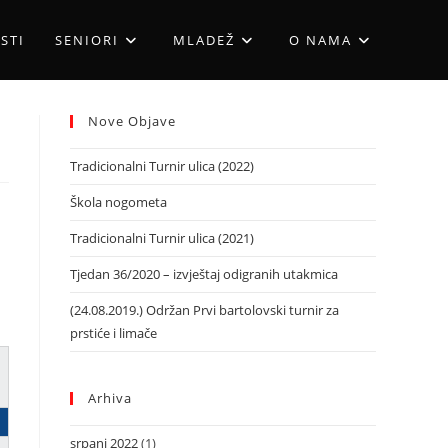
STI
SENIORI
MLADEŽ
O NAMA
Nove Objave
Tradicionalni Turnir ulica (2022)
Škola nogometa
Tradicionalni Turnir ulica (2021)
Tjedan 36/2020 – izvještaj odigranih utakmica
(24.08.2019.) Održan Prvi bartolovski turnir za
prstiće i limače
Arhiva
srpanj 2022
(1)