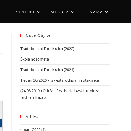
STI
SENIORI
MLADEŽ
O NAMA
Nove Objave
Tradicionalni Turnir ulica (2022)
Škola nogometa
Tradicionalni Turnir ulica (2021)
Tjedan 36/2020 – izvještaj odigranih utakmica
(24.08.2019.) Održan Prvi bartolovski turnir za
prstiće i limače
Arhiva
srpanj 2022
(1)