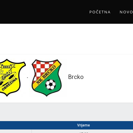
POČETNA
NOVO
Brcko
-
Vrijeme