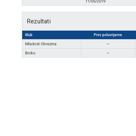
11/05/2019
Rezultati
Klub
Prvo poluvrijeme
Mladost Obrezina
—
Brcko
—