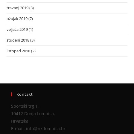
travanj 2019
(3)
ožujak 2019
(7)
veljača 2019
(1)
studeni 2018
(3)
listopad 2018
(2)
Kontakt
Športski trg 1,
10412 Donja Lomnica,
Hrvatska
E-mail: info@nk-lomnica.hr