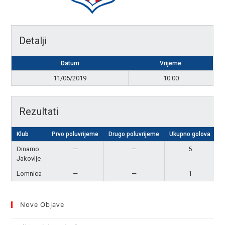
Detalji
Datum
Vrijeme
11/05/2019
10:00
Rezultati
Klub
Prvo poluvrijeme
Drugo poluvrijeme
Ukupno golova
R
Dinamo
—
—
5
P
Jakovlje
Lomnica
—
—
1
Nove Objave