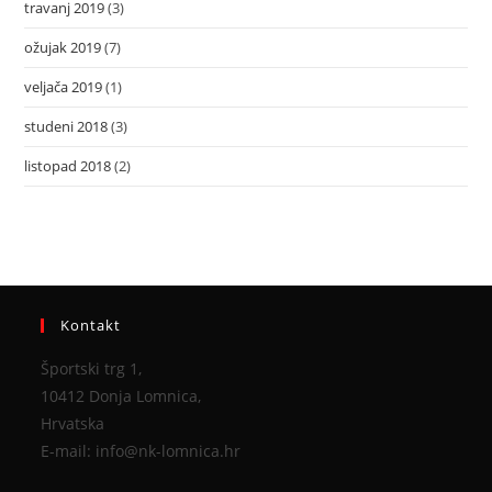
travanj 2019
(3)
ožujak 2019
(7)
veljača 2019
(1)
studeni 2018
(3)
listopad 2018
(2)
Kontakt
Športski trg 1,
10412 Donja Lomnica,
Hrvatska
E-mail: info@nk-lomnica.hr