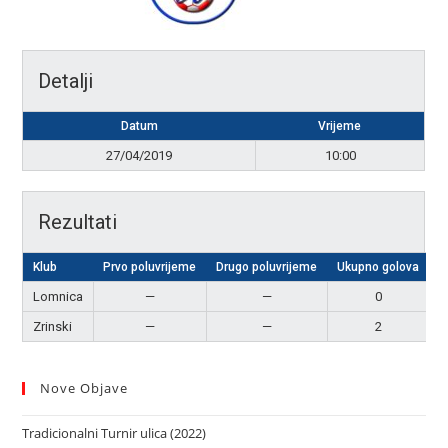
Detalji
Datum
Vrijeme
27/04/2019
10:00
Rezultati
Klub
Prvo poluvrijeme
Drugo poluvrijeme
Ukupno golova
R
Lomnica
—
—
0
Zrinski
—
—
2
P
Nove Objave
Tradicionalni Turnir ulica (2022)